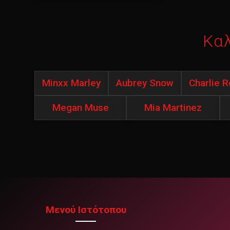
Κα
Minxx Marley
Aubrey Snow
Charlie 
Megan Muse
Mia Martinez
Μενού Ιστότοπου