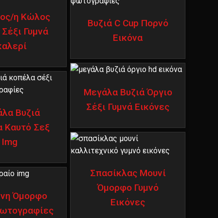
ος/η Κώλος
Βυζιά C Cup Πορνό
 Σέξι Γυμνά
Εικόνα
καλερί
Μεγάλα Βυζιά Όργιο
Σέξι Γυμνά Εικόνες
λα Βυζιά
 Καυτό Σεξ
Img
Σπασίκλας Μουνί
Όμορφο Γυμνό
νη Όμορφο
Εικόνες
Φωτογραφίες