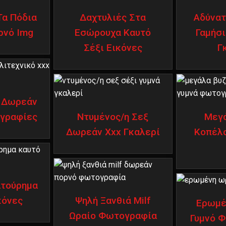
Τα Πόδια
Δαχτυλιές Στα
Αδύνατ
ρνό Img
Εσώρουχα Καυτό
Γαμήσι
Σέξι Εικόνες
Γ
 Δωρεάν
γραφίες
Ντυμένος/η Σεξ
Μεγά
Δωρεάν Xxx Γκαλερί
Κοπέλα
ατούρημα
κόνες
Ψηλή Ξανθιά Milf
Ερωμέ
Ωραίο Φωτογραφία
Γυμνό 