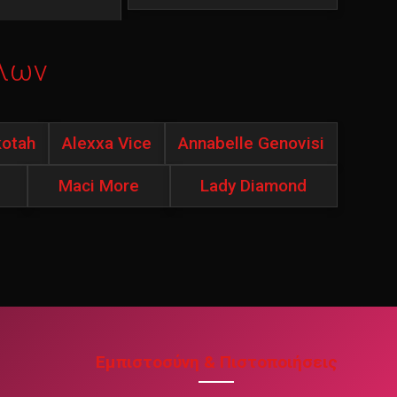
λων
kotah
Alexxa Vice
Annabelle Genovisi
Maci More
Lady Diamond
Εμπιστοσύνη & Πιστοποιήσεις