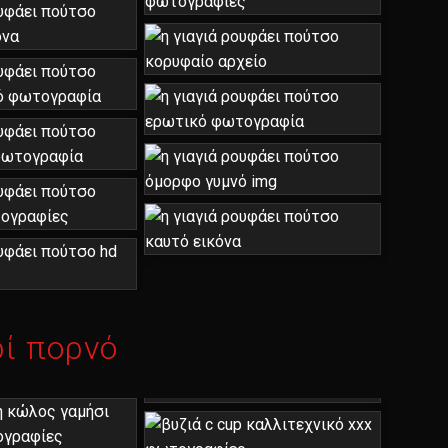
ί πορνό