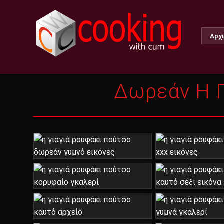
Αρχ
Δωρεάν Η Γ