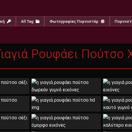
ική
All Tag
Φωτογραφίες Πορνοστάρ
Πορνοστ
ιαγιά Ρουφάει Πούτσο 