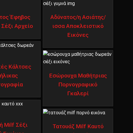
τος Έφηβος
Αδύνατος/η Ασιάτης/
Σέξι Αρχείο
ισσα Αποκλειστικό
Εικόνες
κές Κάλτσες
ήλικας
Εσώρουχα Μαθήτριας
ογραφία
Πορνογραφικό
Γκαλερί
ή Milf Σέξι
Τατουάζ Milf Καυτό