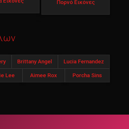
ά Εικόνες
Πορνό Εικόνες
λων
ery
Brittany Angel
Lucia Fernandez
ie Lee
Aimee Rox
Porcha Sins