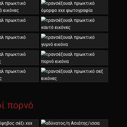
ί πορνό