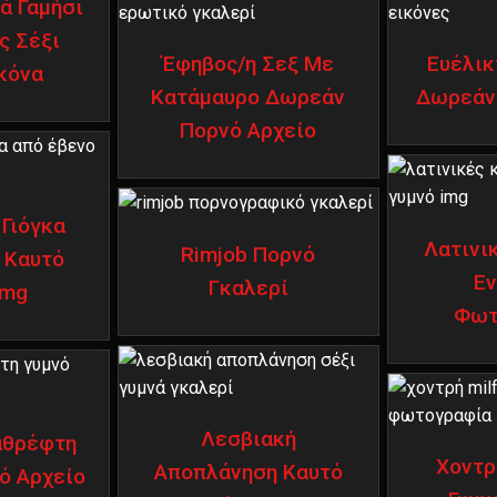
ά Γαμήσι
ς Σέξι
Έφηβος/η Σεξ Με
Ευέλικ
κόνα
Κατάμαυρο Δωρεάν
Δωρεάν 
Πορνό Αρχείο
 Γιόγκα
Λατινι
Rimjob Πορνό
 Καυτό
Εν
Γκαλερί
Img
Φωτ
Λεσβιακή
Καθρέφτη
Χοντρ
Αποπλάνηση Καυτό
ό Αρχείο