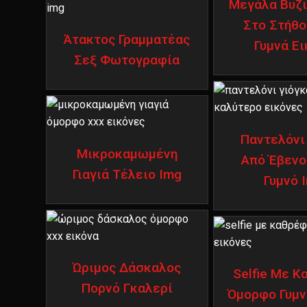
Μεγάλα Βυζι
Στο Στήθο
Άτακτος Γραμματέας
Γυμνά Ει
Σεξ Φωτογραφία
Παντελόνι
Μικροκαμωμένη
Από Έβενο
Γιαγιά Τέλειο Img
Γυμνό 
Ώριμος Δάσκαλος
Selfie Με 
Πορνό Γκαλερί
Όμορφο Γυμν