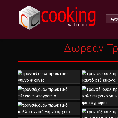
Αρχ
Δωρεάν Τρ