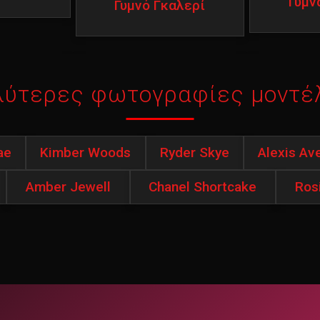
Γυμν
Γυμνό Γκαλερί
λύτερες φωτογραφίες μοντέ
ae
Kimber Woods
Ryder Skye
Alexis Av
Amber Jewell
Chanel Shortcake
Ros