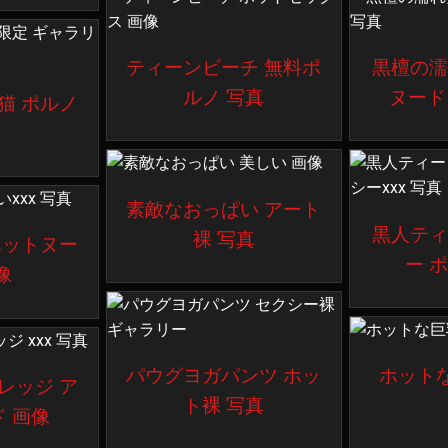
ティーンビーチ 無料ポ
黒檀の
ルノ 写真
ヌード
猫 ポルノ
素敵なおっぱい アート
黒人テ
裸 写真
ホットヌー
ー 
像
パウグヨガパンツ ホッ
ホット
レッジ ア
ト裸 写真
 画像